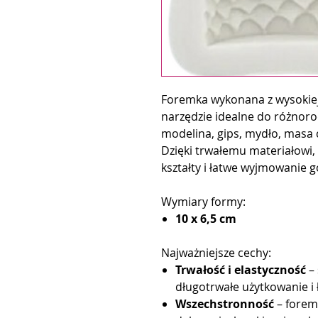
Foremka wykonana z wysokiej 
narzędzie idealne do różnoro
modelina, gips, mydło, masa 
Dzięki trwałemu materiałowi,
kształty i łatwe wyjmowanie
Wymiary formy:
10 x 6,5 cm
Najważniejsze cechy:
Trwałość i elastyczność
– 
długotrwałe użytkowanie i 
Wszechstronność
– foremk