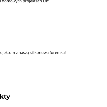
 i domowych projektach DIY.
ojektom z naszą silikonową foremką!
kty