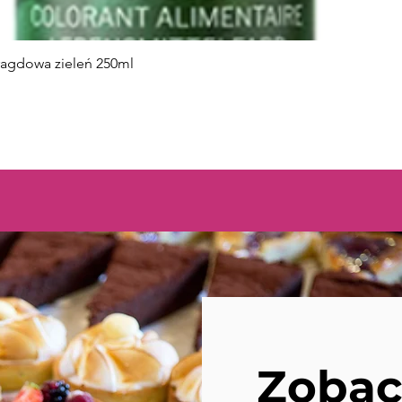
Podgląd
aragdowa zieleń 250ml
Zobac