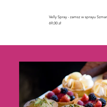
Velly Spray - zamsz w sprayu Szm
Cena
69,00 zł