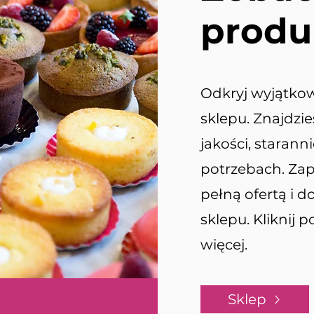
produ
Odkryj wyjątko
sklepu. Znajdzi
jakości, staran
potrzebach. Zap
pełną ofertą i 
sklepu. Kliknij 
więcej.
Sklep