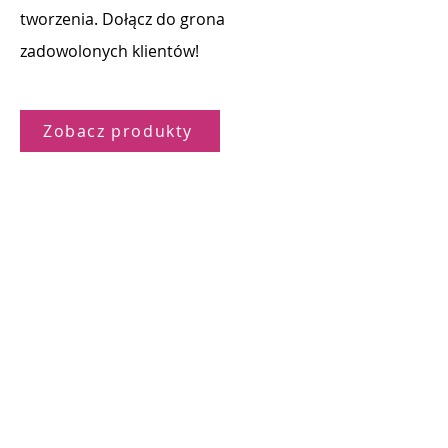
tworzenia. Dołącz do grona
zadowolonych klientów!
Zobacz produkty
Sklep
O nas
Wysyłka
Zwroty
Regulamin sklepu