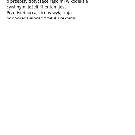
o przepisy dotyczące rękojmi w kodeksie
cywilnym. Jeżeli Klientem jest
Przedsiębiorca, strony wyłączają
odpowiedzialność z tytułu rękojmi.
Reklamację należy zgłosić pisemnie lub
drogą elektroniczną na podane w
niniejszym Regulaminie adresy
Sprzedawcy.
Zaleca się, aby w reklamacji zawrzeć
m.in. zwięzły opis wady, okoliczności (w
tym datę) jej wystąpienia, dane Klienta
składającego reklamację, oraz żądanie
Klienta w związku z wadą towaru.
Sprzedawca ustosunkuje się do żądania
reklamacyjnego niezwłocznie, nie
później niż w terminie 14 dni, a jeśli nie
zrobi tego w tym terminie, uważa się, że
żądanie Klienta uznał za uzasadnione.
Towary odsyłane w ramach procedury
reklamacyjnej należy wysyłać na adres
podany w § 3 niniejszego Regulaminu.
W przypadku, gdy na Produkt została
udzielona gwarancja, informacja o niej, a
także jej treść, będą zawarte przy opisie