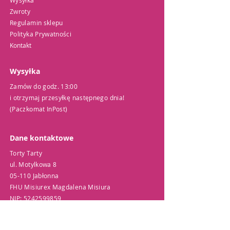
Wysyłka
Zwroty
Regulamin sklepu
Polityka Prywatności
Kontakt
Wysyłka
Zamów do godz. 13:00
i otrzymaj przesyłkę następnego dnia!
(Paczkomat InPost)
Dane kontaktowe
Torty Tarty
ul. Motylkowa 8
05-110 Jabłonna
FHU Misiurex Magdalena Misiura
NIP:
5242599859
Wszystko dla Twoich wypieków