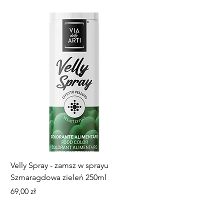
Velly Spray - zamsz w sprayu
Mini paterka, talerz
Szmaragdowa zieleń 250ml
dekorowania ciastec
Cena
Cena
69,00 zł
18,00 zł