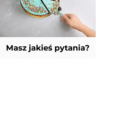
Masz jakieś pytania?
Znajdziesz u nas produkty
najwyższej jakości, starannie
wybrane z myślą o Twoich
potrzebach. Masz pytania?
Chętnie pomożemy! Skontaktuj
się z nami – doradzimy i
podpowiemy najlepsze
rozwiązania.