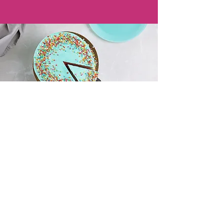
Masz jakieś pytania?
Znajdziesz u nas produkty
najwyższej jakości, starannie
wybrane z myślą o Twoich
potrzebach. Masz pytania?