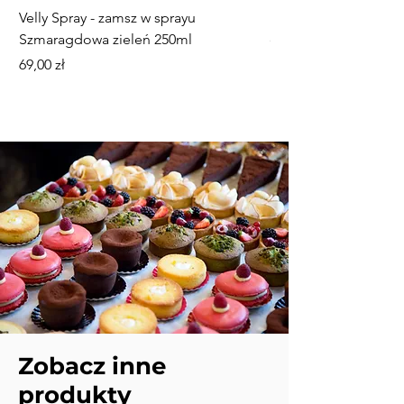
Velly Spray - zamsz w sprayu
Mini paterka, talerz
Szmaragdowa zieleń 250ml
dekorowania ciastec
Cena
Cena
69,00 zł
18,00 zł
Zobacz inne
produkty