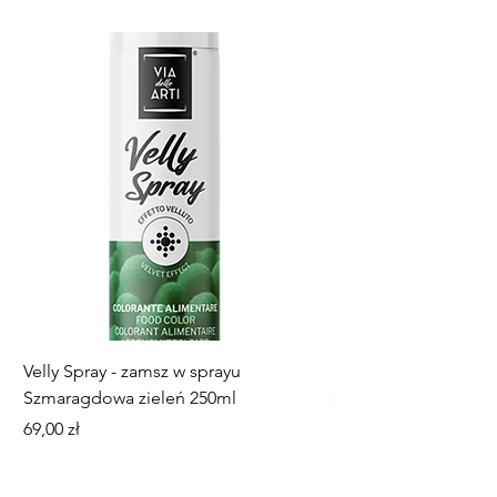
Velly Spray - zamsz w sprayu
Mini paterka, talerz
Szmaragdowa zieleń 250ml
dekorowania ciastec
Cena
Cena
69,00 zł
18,00 zł