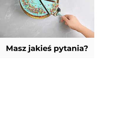
Masz jakieś pytania?
Znajdziesz u nas produkty
najwyższej jakości, starannie
wybrane z myślą o Twoich
potrzebach. Masz pytania?
Chętnie pomożemy! Skontaktuj
się z nami – doradzimy i
podpowiemy najlepsze
rozwiązania.