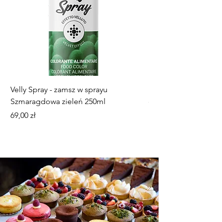
Velly Spray - zamsz w sprayu
Mini paterka, talerz
Szmaragdowa zieleń 250ml
dekorowania ciastec
Cena
Cena
69,00 zł
18,00 zł