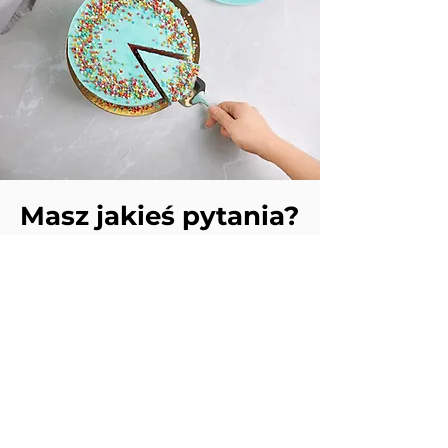
Masz jakieś pytania?
Znajdziesz u nas produkty
najwyższej jakości, starannie
wybrane z myślą o Twoich
potrzebach. Masz pytania?
Chętnie pomożemy! Skontaktuj
się z nami – doradzimy i
podpowiemy najlepsze