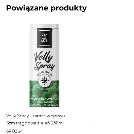
Powiązane produkty
Velly Spray - zamsz w sprayu
Mini paterka, talerz
Szmaragdowa zieleń 250ml
dekorowania ciastec
Cena
Cena
69,00 zł
18,00 zł